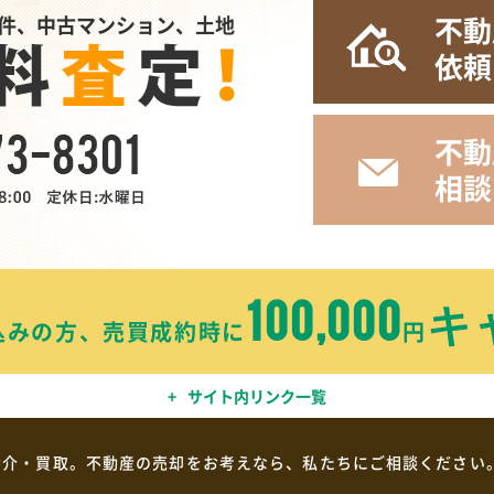
不動
件、中古マンション、土地
依頼
不動
相談
100,000
キ
込みの方、売買成約時に
円
サイト内リンク一覧
仲介・買取。不動産の売却をお考えなら、私たちにご相談ください