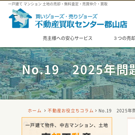
一戸建て マンション 土地の売却・無料査定・売買仲介・買取
Skip
売主様への安心サービス
３つの売
to
content
No.19 2025
ホーム
不動産お役立ちコラム
No.19 202
一戸建て物件、中古マンション、土地